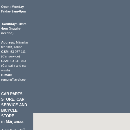
Open: Monday-
Friday 9am-6pm
Saturdays 10am-
4pm (inquiry
needed)
Address:
Männiku
tee 98B, Tallinn
GSM:
53 077 111
(Car service)
GSM:
53 611 703
(Car paint and car
wash)
E-mail:
remont@avsk.ee
CAR PARTS
STORE, CAR
SERVICE AND
BICYCLE
STORE
in Märjamaa