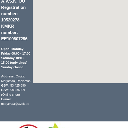
A.V.S.K. OÜ
Registration
number:
10520278
KMKR
number:
EE100507296
Open: Monday-
Friday 08:00 - 17:00
Saturday 10:00-
15:00 (only shop)
Sunday closed
Address:
Orgita,
Märjamaa, Raplamaa
GSM:
53 425 690
GSM:
588 36059
(Online shop)
E-mail:
marjamaa@avsk.ee