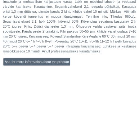
ilmaolude ja mehaaniliste kahjustuste vastu. Lakk on mõeldud lahusti- ja veebaasil
värvide katmiseks. Kasutamine: Segamisvahekord 2:1, segada põhjalikult. Kasutada
pritsi 1,3 mm düüsiga, pinnale kanda 2 kihti, kihtide vahel 10 minutit. Märkus: Võimalik
kerge kõvendi toneeritus ei muuda lõpptulemust. Tehniline info: Tihedus 960g/L.
Segamisvahekord 2:1, lakk 100%, kõvendi 50%. Kõvendiga segatuna kasutatav 2 h
20°C juures. Prits: Düüsi diameeter 1,3 mm. Õhusurve valida vastavalt pritsi tootja
soovitusele. Kanda peale 2 tavakihti. Kihi paksus 50–55 μm, kihtide vahel oodata 7–10
min 20°C juures. Kuivamisaeg: Kõvendi Standardne Kiire Aeglane 60°C 30 minutit 20 min
40 minutit 20°C 6–7 h 4–5 h 8–9 h Poleeritav 20°C 10–11 h 8–9h 11–12 h Täielik kõvadus
20°C 5–7 päeva 5–7 päeva 5–7 päeva Infrapuna kuivamisaeg: Lühikese ja keskmise
lainepikkusega 10 minutit. Ainult professionaalseks kasutamiseks.
Ask for more information about the product