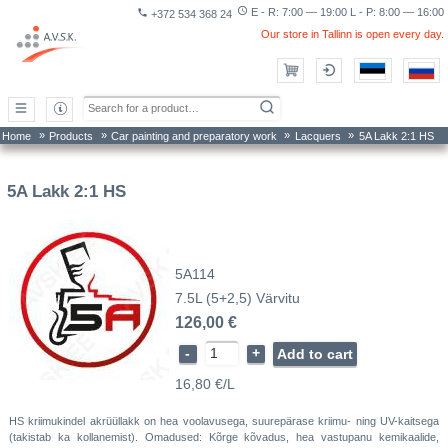
access_time
E - R: 7:00 — 19:00 L - P: 8:00 — 16:00
phone
+372 534 368 24
Our store in Tallinn is open every day.
»
»
»
»
Home
Products
Car painting and preparatory work
Lacquers
5A Lakk 2:1 HS
5A Lakk 2:1 HS
5A114
7.5L (5+2,5) Värvitu
126,00 €
-
+
Add to cart
16,80 €/L
HS kriimukindel akrüüllakk on hea voolavusega, suurepärase kriimu- ning UV-kaitsega
(takistab ka kollanemist). Omadused: Kõrge kõvadus, hea vastupanu kemikaalide,