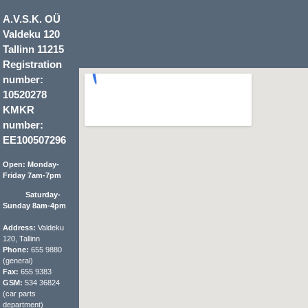
A.V.S.K. OÜ
Valdeku 120
Tallinn 11215
Registration
number:
10520278
KMKR
number:
EE100507296
Open: Monday-
Friday 7am-7pm
Saturday-
Sunday 8am-4pm
Address:
Valdeku
120, Tallinn
Phone:
655 9880
(general)
Fax:
655 9383
GSM:
534 36824
(car parts
department)