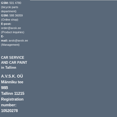
GSM:
501 4780
(bicycle parts
department)
GSM:
588 36059
(Online shop)
E-post:
order@avsk.ee
(Product inquiries)
E-
mail:
avsk@avsk.ee
(Management)
CAR SERVICE
AND CAR PAINT
in Tallinn
A.V.S.K. OÜ
Männiku tee
98B
Tallinn 11215
Registration
number:
10520278