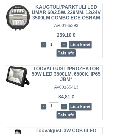
KAUGTULI/PARKTULI LED
ÜMAR 60/2.5W. 229MM. 12/24V
3500LM COMBO ECE OSRAM
AV00165393
259,10 €
-
+
Lisa korvi
Täisinfo
TÖÖVALGUSTI/PROZEKTOR
50W LED 3500LM. 6500K. IP65
JBM*
AV00165413
84,81 €
-
+
Lisa korvi
Täisinfo
Töövalgusti 3W COB 6LED