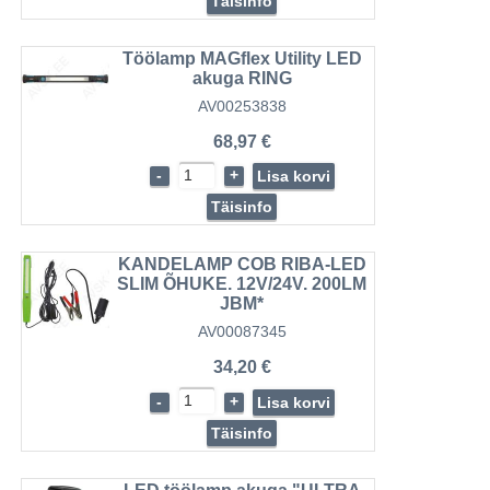
Täisinfo
Töölamp MAGflex Utility LED
akuga RING
AV00253838
68,97 €
-
+
Lisa korvi
Täisinfo
KANDELAMP COB RIBA-LED
SLIM ÕHUKE. 12V/24V. 200LM
JBM*
AV00087345
34,20 €
-
+
Lisa korvi
Täisinfo