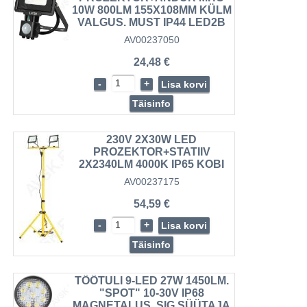
10W 800LM 155X108MM KÜLM
VALGUS. MUST IP44 LED2B
AV00237050
24,48 €
-
+
Lisa korvi
Täisinfo
230V 2X30W LED
PROZEKTOR+STATIIV
2X2340LM 4000K IP65 KOBI
AV00237175
54,59 €
-
+
Lisa korvi
Täisinfo
TÖÖTULI 9-LED 27W 1450LM.
"SPOT" 10-30V IP68
MAGNETALUS. SIG.SÜÜTAJA