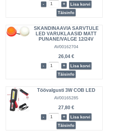
-
+
Lisa korvi
Täisinfo
SKANDINAAVIA SARVTULE
LED VARUKLAASID MATT
PUNANE/VALGE 12/24V
AV00162704
26,04 €
-
+
Lisa korvi
Täisinfo
Töövalgusti 3W COB LED
AV00165285
27,80 €
-
+
Lisa korvi
Täisinfo