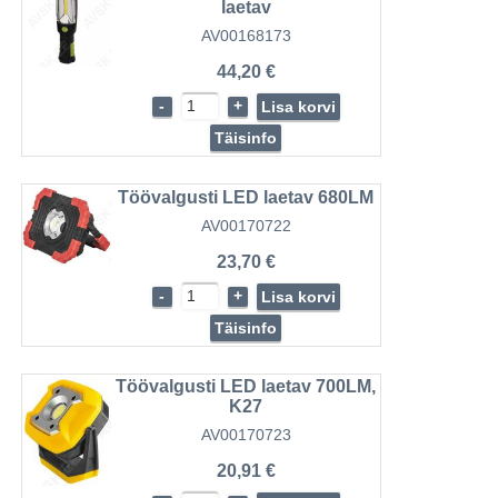
laetav
AV00168173
44,20 €
-
+
Lisa korvi
Täisinfo
Töövalgusti LED laetav 680LM
AV00170722
23,70 €
-
+
Lisa korvi
Täisinfo
Töövalgusti LED laetav 700LM,
K27
AV00170723
20,91 €