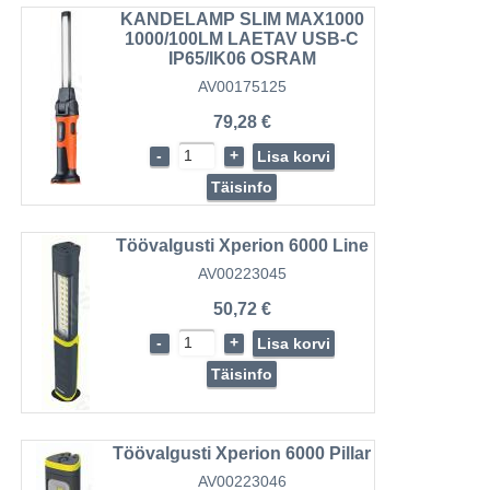
KANDELAMP SLIM MAX1000
1000/100LM LAETAV USB-C
IP65/IK06 OSRAM
AV00175125
79,28 €
-
+
Lisa korvi
Täisinfo
Töövalgusti Xperion 6000 Line
AV00223045
50,72 €
-
+
Lisa korvi
Täisinfo
Töövalgusti Xperion 6000 Pillar
AV00223046