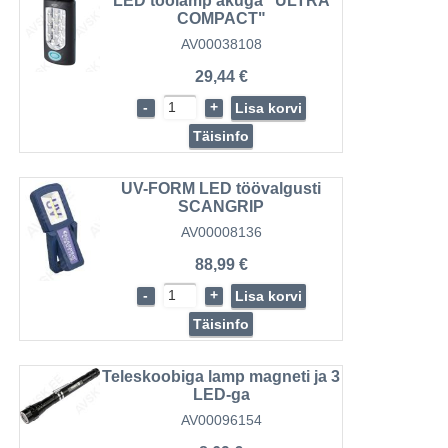
LED töölamp akuga "ULTRA
COMPACT"
AV00038108
29,44 €
-
+
Lisa korvi
Täisinfo
UV-FORM LED töövalgusti
SCANGRIP
AV00008136
88,99 €
-
+
Lisa korvi
Täisinfo
Teleskoobiga lamp magneti ja 3
LED-ga
AV00096154