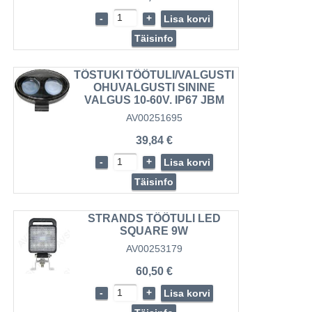
-
+
Lisa korvi
Täisinfo
TÕSTUKI TÖÖTULI/VALGUSTI
OHUVALGUSTI SININE
VALGUS 10-60V. IP67 JBM
AV00251695
39,84 €
-
+
Lisa korvi
Täisinfo
STRANDS TÖÖTULI LED
SQUARE 9W
AV00253179
60,50 €
-
+
Lisa korvi