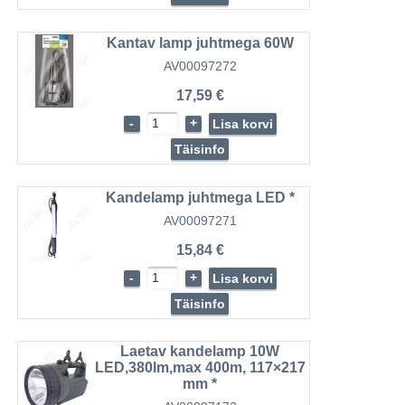
Kantav lamp juhtmega 60W
AV00097272
17,59 €
-
+
Lisa korvi
Täisinfo
Kandelamp juhtmega LED *
AV00097271
15,84 €
-
+
Lisa korvi
Täisinfo
Laetav kandelamp 10W
LED,380lm,max 400m, 117×217
mm *