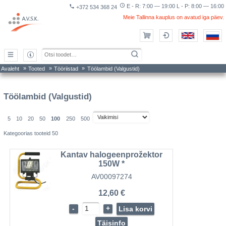
access_time
E - R: 7:00 — 19:00 L - P: 8:00 — 16:00
phone
+372 534 368 24
Meie Tallinna kauplus on avatud iga päev.
»
»
»
Avaleht
Tooted
Tööriistad
Töölambid (Valgustid)
Töölambid (Valgustid)
5
10
20
50
100
250
500
Kategoorias tooteid 50
Kantav halogeenprožektor
150W *
AV00097274
12,60 €
-
+
Lisa korvi
Täisinfo