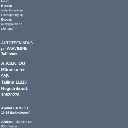
Pood)
E-post:
order@avsk.ee
(Tootepäringud)
E-post:
avsk@avsk.ee
(Juhatus)
AUTOTEENINDUS
ja -VÄRVIMINE
Tallinnas
A.V.S.K. OÜ
Männiku tee
98B
Tallinn 11215
Registrikood:
10520278
Avatud E-R 9-18, L
10-16 (kokkuleppel)
Aadress:
Männiku tee
98B, Tallinn