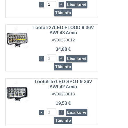
-
+
Lisa korvi
Täisinfo
Töötuli 27LED FLOOD 9-36V
AWL43 Amio
AV00250612
34,88 €
-
+
Lisa korvi
Täisinfo
Töötuli 57LED SPOT 9-36V
AWL42 Amio
AV00250613
19,53 €
-
+
Lisa korvi
Täisinfo