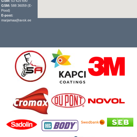
GSM:
53 425 690
GSM:
588 36059 (E-
Pood)
E-post:
marjamaa@avsk.ee