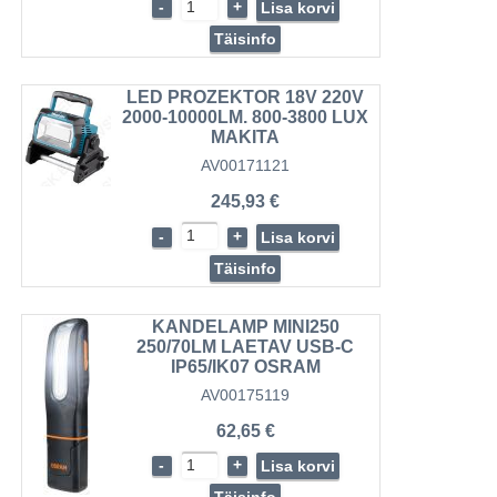
-
+
Lisa korvi
Täisinfo
LED PROZEKTOR 18V 220V
2000-10000LM. 800-3800 LUX
MAKITA
AV00171121
245,93 €
-
+
Lisa korvi
Täisinfo
KANDELAMP MINI250
250/70LM LAETAV USB-C
IP65/IK07 OSRAM
AV00175119
62,65 €
-
+
Lisa korvi
Täisinfo