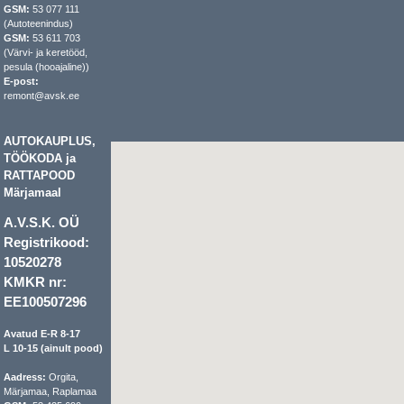
GSM:
53 077 111
(Autoteenindus)
GSM:
53 611 703
(Värvi- ja keretööd,
pesula (hooajaline))
E-post:
remont@avsk.ee
AUTOKAUPLUS,
TÖÖKODA ja
RATTAPOOD
Märjamaal
A.V.S.K. OÜ
Registrikood:
10520278
KMKR nr:
EE100507296
Avatud E-R 8-17
L 10-15 (ainult pood)
Aadress:
Orgita,
Märjamaa, Raplamaa