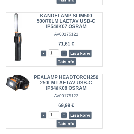
KANDELAMP SLIM500
500/70LM LAETAV USB-C
IP54/IK07 OSRAM
AV00175121
71,61 €
-
+
Lisa korvi
Täisinfo
PEALAMP HEADTORCH250
250LM LAETAV USB-C
IP54/IK08 OSRAM
AV00175122
69,99 €
-
+
Lisa korvi
Täisinfo