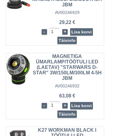
JBM
AV00246929
29,22 €
-
+
Lisa korvi
Täisinfo
MAGNETIGA
ÜMARLAMP/TÖÖTULI LED
(LAETAV) "STARWARS D-
STAR" 3W/150LM/300LM 4-5H
JBM
AV00246932
63,08 €
-
+
Lisa korvi
Täisinfo
K27 WORKMAN BLACK I
TÖÖTULI LED