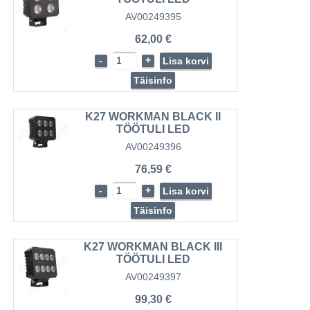
AV00249395
62,00 €
-
+
Lisa korvi
Täisinfo
K27 WORKMAN BLACK II
TÖÖTULI LED
AV00249396
76,59 €
-
+
Lisa korvi
Täisinfo
K27 WORKMAN BLACK III
TÖÖTULI LED
AV00249397
99,30 €