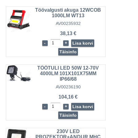
Töövalgusti akuga 12WCOB
1000LM WT13
AV00235932
38,13 €
-
+
Lisa korvi
Täisinfo
TÖÖTULI LED 50W 12-70V
4000LM 101X101X75MM
IP66/68
AV00236190
104,16 €
-
+
Lisa korvi
Täisinfo
230V LED
PROZEKTOR+ANDUR MHC