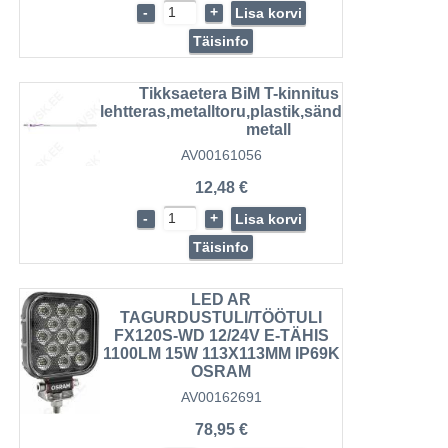
-
+
Lisa korvi
Täisinfo
Tikksaetera BiM T-kinnitus 250mm
lehtteras,metalltoru,plastik,sändvitš,värviline
metall
AV00161056
12,48 €
-
+
Lisa korvi
Täisinfo
LED AR
TAGURDUSTULI/TÖÖTULI
FX120S-WD 12/24V E-TÄHIS
1100LM 15W 113X113MM IP69K
OSRAM
AV00162691
78,95 €