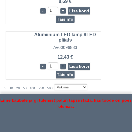
8,69 €
-
+
Lisa korvi
Täisinfo
Alumiinium LED lamp 9LED
pliiats
AV00096883
12,43 €
-
+
Lisa korvi
Täisinfo
5
10
20
50
100
250
500
Enne kaubale järgi tulemist palun täpsustada, kas toode on poes
olemas.