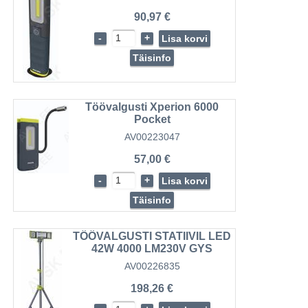
90,97 €
-
+
Lisa korvi
Täisinfo
Töövalgusti Xperion 6000
Pocket
AV00223047
57,00 €
-
+
Lisa korvi
Täisinfo
TÖÖVALGUSTI STATIIVIL LED
42W 4000 LM230V GYS
AV00226835
198,26 €