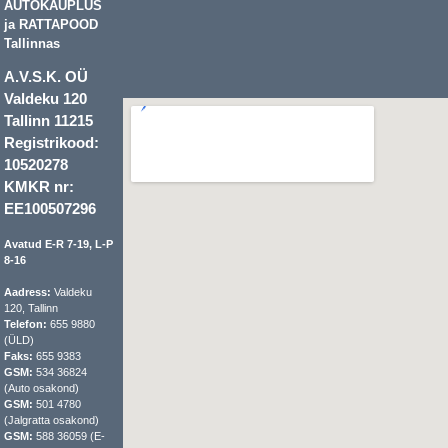
AUTOKAUPLUS
ja RATTAPOOD
Tallinnas
A.V.S.K. OÜ
Valdeku 120
Tallinn 11215
Registrikood:
10520278
KMKR nr:
EE100507296
Avatud E-R 7-19, L-P
8-16
Aadress:
Valdeku
120, Tallinn
Telefon:
655 9880
(ÜLD)
Faks:
655 9383
GSM:
534 36824
(Auto osakond)
GSM:
501 4780
(Jalgratta osakond)
GSM:
588 36059 (E-