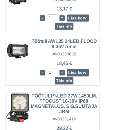
13,17 €
-
+
Lisa korvi
Täisinfo
Töötuli AWL35 24LED FLOOD
9-36V Amio
AV00250832
18,45 €
-
+
Lisa korvi
Täisinfo
TÖÖTULI 9-LED 27W 1450LM.
"FOCUS" 10-30V IP68
MAGNETALUS. SIG.SÜÜTAJA
JBM
AV00251414
29,22 €