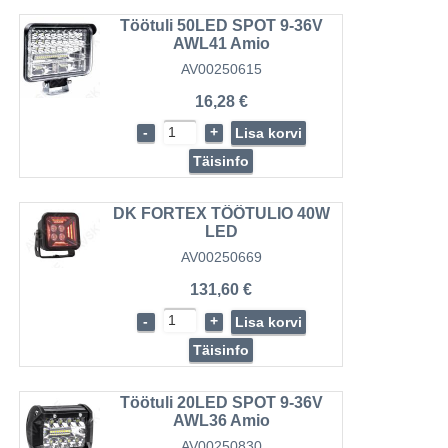
Töötuli 50LED SPOT 9-36V
AWL41 Amio
AV00250615
16,28 €
-
+
Lisa korvi
Täisinfo
DK FORTEX TÖÖTULIO 40W
LED
AV00250669
131,60 €
-
+
Lisa korvi
Täisinfo
Töötuli 20LED SPOT 9-36V
AWL36 Amio
AV00250830