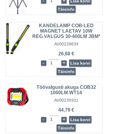
-
+
Lisa korvi
Täisinfo
KANDELAMP COB-LED
MAGNET LAETAV 10W
REG.VALGUS 30-400LM JBM*
AV00228839
26,68 €
-
+
Lisa korvi
Täisinfo
Töövalgusti akuga COB32
1000LM WT14
AV00235931
44,79 €
-
+
Lisa korvi
Täisinfo